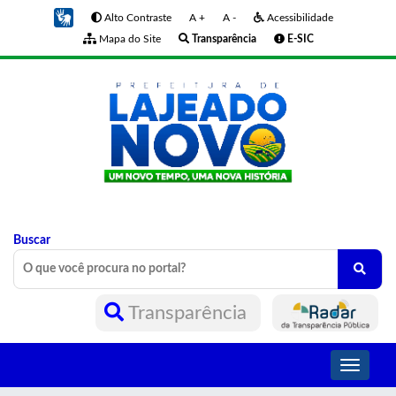
Alto Contraste
A +
A -
Acessibilidade
Mapa do Site
Transparência
E-SIC
Buscar
Transparência
Toggle
navigati