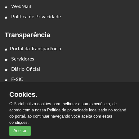
WebMail
Política de Privacidade
Transparência
Portal da Transparência
Servidores
Diário Oficial
E-SIC
Cookies.
O Portal utiliza cookies para melhorar a sua experiência, de
acordo com a nossa Politica de privacidade localizado no rodapé
do portal, ao continuar navegando você aceita com estas
condições.
2026 - PREFEITURA MUNICIPAL DE LAJEADO NOVO. Todos os
direitos reservados.
Aceitar