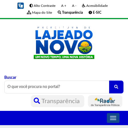
Alto Contraste
A +
A -
Acessibilidade
Mapa do Site
Transparência
E-SIC
Buscar
Transparência
Toggle
navigati