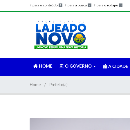
Ir para o conteúdo
1
Ir para a busca
2
Ir para o rodapé
3
HOME
O GOVERNO
A CIDADE
Home
Prefeito(a)