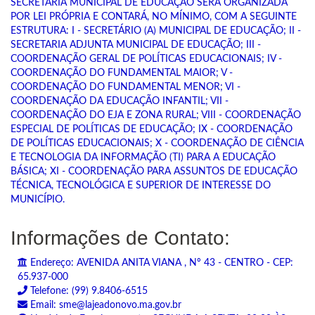
SECRETARIA MUNICIPAL DE EDUCAÇÃO SERÁ ORGANIZADA
POR LEI PRÓPRIA E CONTARÁ, NO MÍNIMO, COM A SEGUINTE
ESTRUTURA: I - SECRETÁRIO (A) MUNICIPAL DE EDUCAÇÃO; II -
SECRETARIA ADJUNTA MUNICIPAL DE EDUCAÇÃO; III -
COORDENAÇÃO GERAL DE POLÍTICAS EDUCACIONAIS; IV -
COORDENAÇÃO DO FUNDAMENTAL MAIOR; V -
COORDENAÇÃO DO FUNDAMENTAL MENOR; VI -
COORDENAÇÃO DA EDUCAÇÃO INFANTIL; VII -
COORDENAÇÃO DO EJA E ZONA RURAL; VIII - COORDENAÇÃO
ESPECIAL DE POLÍTICAS DE EDUCAÇÃO; IX - COORDENAÇÃO
DE POLÍTICAS EDUCACIONAIS; X - COORDENAÇÃO DE CIÊNCIA
E TECNOLOGIA DA INFORMAÇÃO (TI) PARA A EDUCAÇÃO
BÁSICA; XI - COORDENAÇÃO PARA ASSUNTOS DE EDUCAÇÃO
TÉCNICA, TECNOLÓGICA E SUPERIOR DE INTERESSE DO
MUNICÍPIO.
Informações de Contato:
Endereço: AVENIDA ANITA VIANA , Nº 43 - CENTRO - CEP:
65.937-000
Telefone: (99) 9.8406-6515
Email: sme@lajeadonovo.ma.gov.br