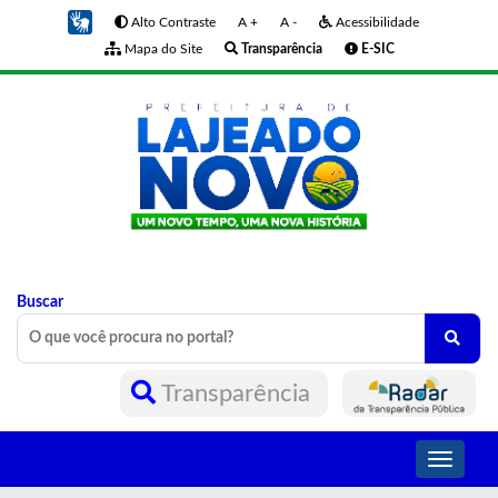
Alto Contraste
A +
A -
Acessibilidade
Mapa do Site
Transparência
E-SIC
Buscar
Transparência
Toggle
navigati