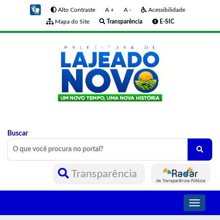
Alto Contraste
A +
A -
Acessibilidade
Mapa do Site
Transparência
E-SIC
Buscar
Transparência
Toggle
navigati