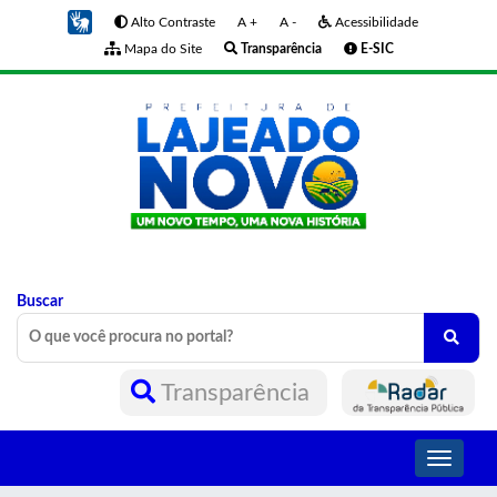
Alto Contraste
A +
A -
Acessibilidade
Mapa do Site
Transparência
E-SIC
Buscar
Transparência
Toggle
navigati