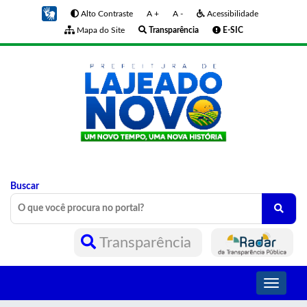
Alto Contraste
A +
A -
Acessibilidade
Mapa do Site
Transparência
E-SIC
Buscar
Transparência
Toggle
navigati