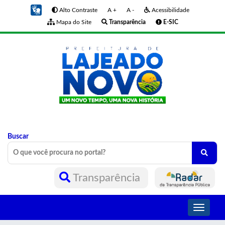
Alto Contraste
A +
A -
Acessibilidade
Mapa do Site
Transparência
E-SIC
Buscar
Transparência
Toggle
navigati