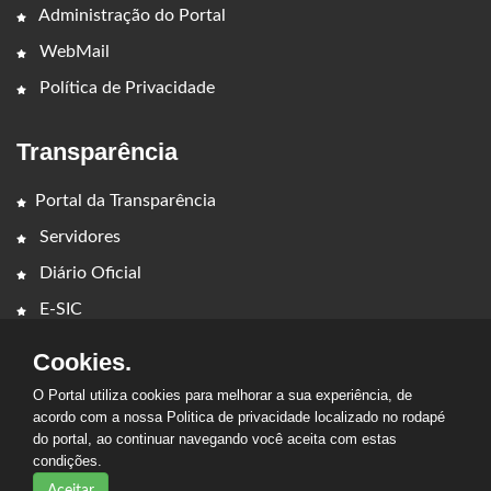
Administração do Portal
WebMail
Política de Privacidade
Transparência
Portal da Transparência
Servidores
Diário Oficial
E-SIC
Cookies.
O Portal utiliza cookies para melhorar a sua experiência, de
acordo com a nossa Politica de privacidade localizado no rodapé
do portal, ao continuar navegando você aceita com estas
condições.
2026 - PREFEITURA MUNICIPAL DE LAJEADO NOVO. Todos os
direitos reservados.