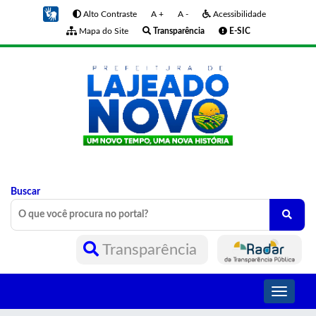
Alto Contraste
A +
A -
Acessibilidade
Mapa do Site
Transparência
E-SIC
Buscar
Transparência
Toggle
navigati