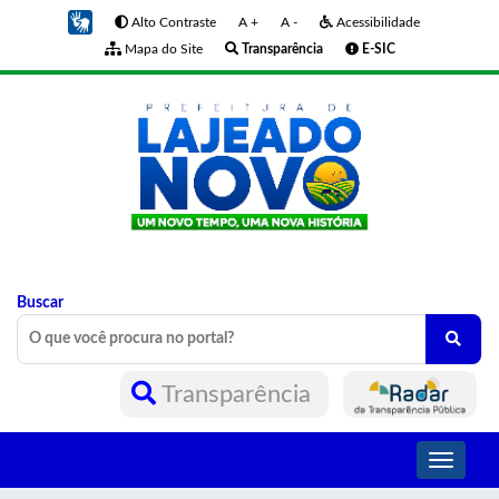
Alto Contraste
A +
A -
Acessibilidade
Mapa do Site
Transparência
E-SIC
Buscar
Transparência
Toggle
navigati