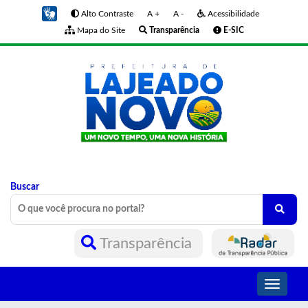
Alto Contraste
A +
A -
Acessibilidade
Mapa do Site
Transparência
E-SIC
Buscar
Transparência
Toggle
navigati