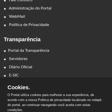
Fale Conosco
Administração do Portal
WebMail
Política de Privacidade
Transparência
Portal da Transparência
Servidores
Diário Oficial
E-SIC
Cookies.
O Portal utiliza cookies para melhorar a sua experiência, de
acordo com a nossa Politica de privacidade localizado no rodapé
do portal, ao continuar navegando você aceita com estas
condições.
2026 - PREFEITURA MUNICIPAL DE LAJEADO NOVO. Todos os