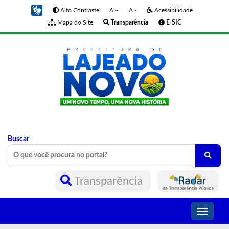
Alto Contraste
A +
A -
Acessibilidade
Mapa do Site
Transparência
E-SIC
Buscar
Transparência
Toggle
navigati