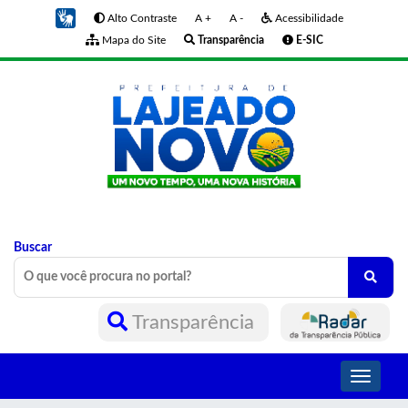
Alto Contraste
A +
A -
Acessibilidade
Mapa do Site
Transparência
E-SIC
Buscar
Transparência
Toggle
navigati