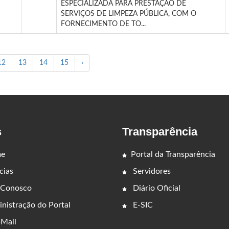
ESPECIALIZADA PARA PRESTAÇÃO DE
SERVIÇOS DE LIMPEZA PÚBLICA, COM O
FORNECIMENTO DE TO...
12
13
14
15
›
s
Transparência
e
Portal da Transparência
cias
Servidores
 Conosco
Diário Oficial
nistração do Portal
E-SIC
Mail