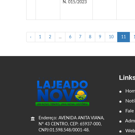
N. 015/2023
‹
1
2
...
6
7
8
9
10
11
Link
Hom
Notí
Fale
Endereço: AVENIDA ANITA VIANA,
Admi
Nº 43 CENTRO, CEP: 65937-000,
CNPJ:01.598.548/0001-48.
Web